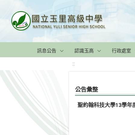
訊息公告
認識玉高
行政處室
:::
公告彙整
聖約翰科技大學13學年