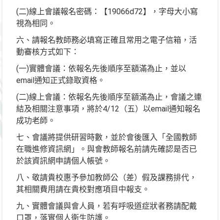
(二)線上會議報名密碼：【19066d72】，字母大小寫
視為相同。
六、請報名教師務必填寫正確且常用之電子信箱，活
動審核方式如下：
(一)實體會議：依報名先後順序至額滿為止，並以
email通知正式錄取資格。
(二)線上會議：依報名先後順序至額滿為止，會議之連
結及相關注意事項，將於4/12（五）以email通知報名
成功老師。
七、會議將提供研習時數，並於會後匯入「全國教師
在職進修資訊網」。與會教師報名前請先確認是否已
於該資訊網申請個人帳號。
八、敬請貴校惠予參加教師公（差）假及課務排代，
其相關費用請在貴校對應項目中報支。
九、實體會議與會人員，若有呼吸道症狀者務請配戴
口罩，落實個人衛生防護。