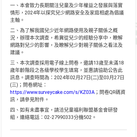
一、本會致力長期關注兒童及少年權益之發展與落實
情形，2024年以探究兒少網路安全及家庭相處為倡議
主軸。
二、為了解我國兒少近年網路使用及親子關係之概
況，辦理本次調查，希冀從兒少的經驗分享中，瞭解
網路對兒少的影響，及瞭解兒少對親子關係之看法及
建議。
三、本次調查採用電子線上問卷，邀請13歲至未滿18
歲年齡階段之各級學校學生填寫，並惠請協助公告此
訊息。調查時間為：2024年02月27日(二)至03月27日
(三)；問卷網址：
https://www.surveycake.com/s/KZ03A
；問卷QR碼資
訊，請參見附件。
四、如有未盡事宜，請洽兒童福利聯盟基金會研發
組，連絡電話：02-27990333分機502。