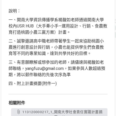
說明：
一、開南大學資訊傳播學系楊馥如老師通過開南大學
校內USR HUB（大手牽小手—運用設計、行銷、食農教
育打造桃園小農三贏方案）計畫。
二、誠摯邀請高中職老師帶著學生一起來協助桃園小
農進行創意設計與行銷，小農也能提供學生們食農教
育等不同的專業知識，達到共學共好的目標。
三、有意願瞭解或想參加的老師，請儘速與楊馥如老
師聯絡，yangfuzu@gmail.com，如果參與人數超過預
期，將以郵件聯絡的先後次序為準
四、附上計畫摘要(附件一)
相關附件
113120000217_1_開南大學社會責任實踐計畫摘