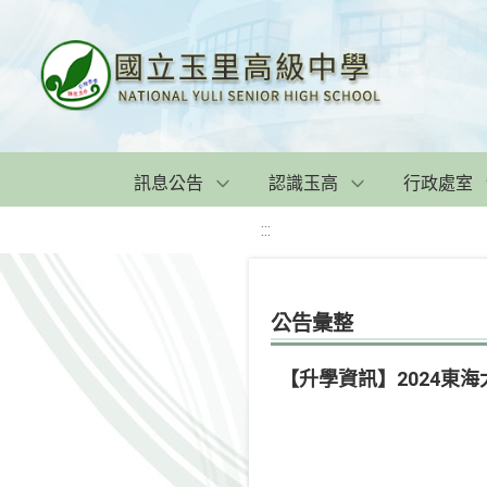
訊息公告
認識玉高
行政處室
:::
公告彙整
【升學資訊】2024東