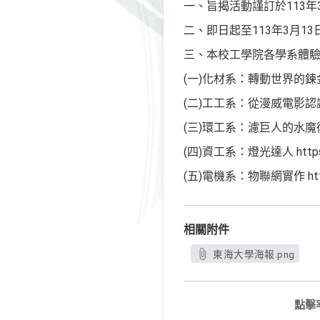
一、旨揭活動謹訂於113年3
二、即日起至113年3月13日前
三、本校工學院各學系體驗
(一)化材系：轉動世界的鍊金術士 h
(二)工工系：從漫威電影認識人機
(三)環工系：濾巨人的水魔術 http
(四)資工系：燈光達人 https:/
(五)電機系：物聯網實作 https:/
相關附件
東海大學海報.png
點擊