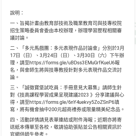
說明：
一、旨揭計畫由教育部技術及職業教育司與技專校院
招生策略委員會委由本校辦理，辦理學習歷程相關審
議討論。
二、「多元馬戲團：多元表現作品討論會」分別於3月
17日（日）、3月24日（日）、3月30日（六）下午辦
理，請至https://forms.gle/uBDss3EMuGrfKueU6報
名，與會師生將與技專教授針對多元表現作品交流討
論。
三、「誠徵寶堡試吃員：手冊意見大募集」請師生針
對《技高課程學習成果呈現建議2023 》分享建議與心
得，請至https://forms.gle/6nY4uekvy5ZoZSnP6填
寫，將有機會抽中200元超商禮券或限量精美紀念品。
四、活動詳情請見表單連結或附件海報；近期亦將寄
送紙本傳單至各校，敬請協助張貼並公告相關資訊於
官網供師生參考。