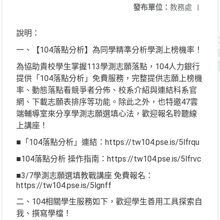
發布單位：
教務處
|
說明：
一、【104落點分析】為同學精準分析學測上榜機率！
為協助貴校學生掌握113學測志願落點，104人力銀行
提供「104落點分析」免費服務，完整提供志願上榜機
率、動態落點看競爭者分佈、校系介紹與連結科系官
網、下載志願表排序等功能。除此之外，也特邀47雲
端輔導室來分享學測志願選填心法，歡迎報名聆聽線
上講座！
■「104落點分析」連結：https://tw104.pse.is/5lfrqu
■104落點分析 操作指南：https://tw104.pse.is/5lfrvc
■3/7學測志願選填教戰講座 免費報名：
https://tw104.pse.is/5lgnff
二、104相關學生服務如下，歡迎學生善用工具探索自
我、撰寫學檔！