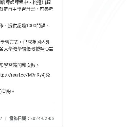
0門磨課師課程中，挑選出超
速擬定自主學習計畫。可參考
作，提供超過1000門課，
的學習方式，已成為國內外
及各大學教學績優教授精心設
不限學習時間和次數。
eurl.cc/M7nRy4)免
4)查詢。
7
|
發佈日期：
2024-02-06