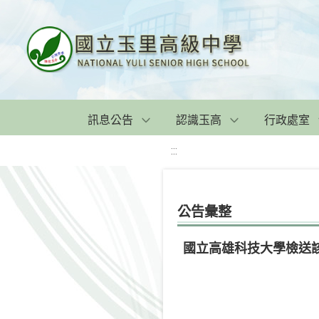
訊息公告
認識玉高
行政處室
:::
公告彙整
國立高雄科技大學檢送該