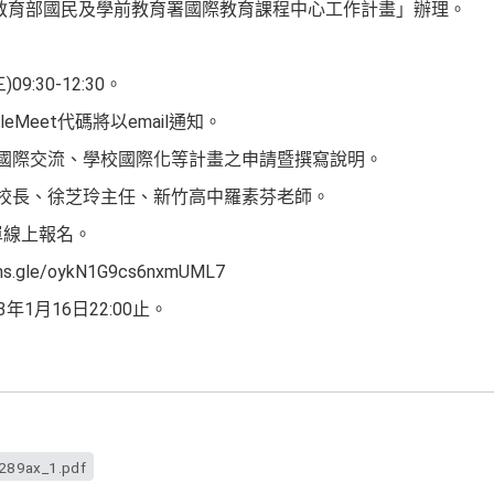
學年教育部國民及學前教育署國際教育課程中心工作計畫」辦理。
09:30-12:30。
eMeet代碼將以email通知。
、國際交流、學校國際化等計畫之申請暨撰寫說明。
鳳校長、徐芝玲主任、新竹高中羅素芬老師。
表單線上報名。
s.gle/oykN1G9cs6nxmUML7
年1月16日22:00止。
89ax_1.pdf