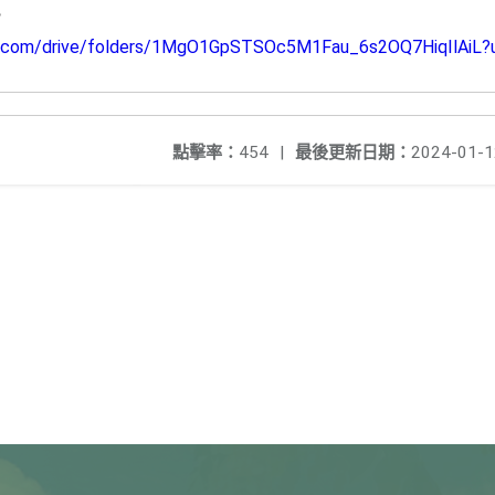
訊
gle.com/drive/folders/1MgO1GpSTSOc5M1Fau_6s2OQ7HiqIlAiL?u
點擊率：
454
|
最後更新日期：
2024-01-1