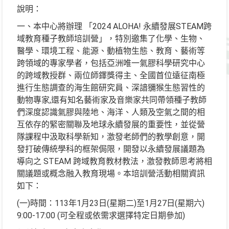
說明：
一、本中心將辦理 「2024 ALOHA! 永續發展STEAM跨
域教育種子教師培訓營」，特別邀集了化學、生物、
醫學、環境工程、能源、動植物生態、教育、藝術等
跨領域的專家學者，包括亞洲唯一氣膠科學研究中心
的跨域教授群、兩位師鐸獎得主、全國首位遠征南極
進行生態調查的海生館研究員、深諳獼猴生態習性的
動物專家,還有知名藝術家及音樂家共同帶領種子教師
們深度認識氣膠與陸地、海洋、人類及空氣之間的相
互依存的緊密關聯及地球永續發展的重要性，並從營
隊課程中汲取科學新知，激發老師們的教學創意，開
發打破傳統學科的框架侷限，開發以永續發展議題為
導向之 STEAM 跨域教育教材教法，激發教師思考將相
關議題或概念融入教育現場。本培訓營活動相關資訊
如下：
(一)時間：113年1月23日(星期二)至1月27日(星期六)
9:00-17:00 (可全程或依需求選擇特定日期參加)