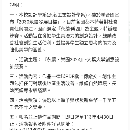
說明：
一、本校設計學系(原名工業設計學系)，鑒於聯合國宣
布「2030永續發展目標」，目前各國都本持著對社會
責任與關注，因而選定『永續·樂園』為主題，特辦理
競賽。活動旨在發掘學生具潛力的創意設計，鼓勵改
善社會創造生活便利，並提昇學生獨立思考的能力及
強化美學的涵養。
二、活動主題：『永續．樂園2024』-大葉大學創意設
計競賽。
三、活動內容：作品一律以PDF檔上傳繳交、創作主
題包括任何對落後地區生活改善、維護自然環境、長
幼照護等永續議題。
四、活動獎項：優選以上頒予獎狀及新臺幣一千至五
千元不等之獎金。
五、報名並上傳作品期間：即日起至113年4月30日
止。活動報名及附件詳見網址：
https://f1140030.wixsite.com/my-site-2