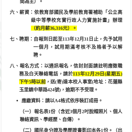
間為主）。
六
、薪資：依教育部國民及學前教育署補助「公立高
級中等學校充實行政人力實施計畫」辦理
（約月薪36,316元）。
七
、聘期：自報到日起至113年12月31日止，先予試用
一個月，試用期滿考核不及格者予以解
聘。
八
、報名方式：以通訊報名，信封封面請註明應徵職
務及白天聯絡電話，請於
113
年12月29日(星期五)
下午5時以前
，送(寄)達本校人事室(地址：花蓮縣
玉里鎮中華路424號)，逾期不予受理。
應繳資料：請以A4格式依序裝訂成冊。
（一）報名表1份（含近3個月2吋脫帽照片、個人
聯絡資訊、學經歷、自傳）。
（二）國民身分證及學歷證書影印本各1份。（出