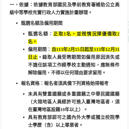
一、依據：依據教育部國民及學前教育署補助公立高
級中等學校充實行政人力實施計畫辦理
。
甄選名額及僱用期間
甄選名額：
正取1名，並視情況擇優備取2
名。
僱用期間：
自113年2月15日起至113年12月31
日止
。錄取人員受聘期間如僱用原因消失或
不適任該項工作經學校主動通知，應無條件
解除僱用，不得以任何理由要求留用。
報名
資格：報名者須具備下列資格始得報考
未具有雙重國籍或多重國籍之中華民國國籍
（大陸地區人員經許可進入臺灣地區者，須
在臺灣地區設籍10年以上）。
具有教育部認可之國內外大學或獨立校院學
士學歷（含）以上畢業者。