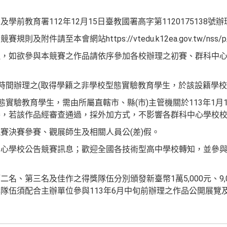
前教育署112年12月15日臺教國署高字第1120175138號辦
附件請至本會網站https://vtedu.k12ea.gov.tw/nss/
理，如欲參與本競賽之作品請依序參加各校辦理之初賽、群科中
賽時間辦理之(取得學籍之非學校型態實驗教育學生，於該設籍學校
態實驗教育學生，需由所屬直轄市、縣(市)主管機關於113年1月1
賽，若該作品經審查通過，採外加方式，不影響各群科中心學校
賽決賽參賽、觀展師生及相關人員公(差)假。
心學校公告競賽訊息；歡迎全國各技術型高中學校轉知，並參與11
、第三名及佳作之得獎隊伍分別頒發新臺幣1萬5,000元、9,000元
隊伍須配合主辦單位參與113年6月中旬前辦理之作品公開展覽