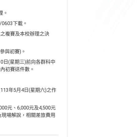
理。
p/0603下載。
心之複賽及本校辦理之決
參與初賽)。
0日(星期三)前向各群科中
校內初賽送件數。
3年5月4日(星期六)之作
、6,000元及4,500元
及現場解說，相關差旅費用