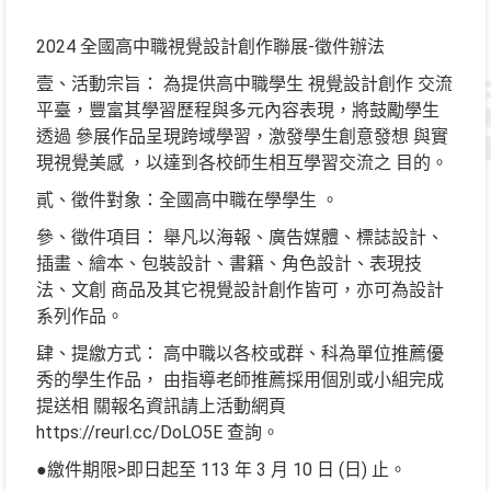
2024 全國高中職視覺設計創作聯展-徵件辦法
壹、活動宗旨： 為提供高中職學生 視覺設計創作 交流
平臺，豐富其學習歷程與多元內容表現，將鼓勵學生
透過 參展作品呈現跨域學習，激發學生創意發想 與實
現視覺美感 ，以達到各校師生相互學習交流之 目的。
貳、徵件對象：全國高中職在學學生 。
參、徵件項目： 舉凡以海報、廣告媒體、標誌設計、
插畫、繪本、包裝設計、書籍、角色設計、表現技
法、文創 商品及其它視覺設計創作皆可，亦可為設計
系列作品。
肆、提繳方式： 高中職以各校或群、科為單位推薦優
秀的學生作品， 由指導老師推薦採用個別或小組完成
提送相 關報名資訊請上活動網頁
https://reurl.cc/DoLO5E 查詢。
●繳件期限>即日起至 113 年 3 月 10 日 (日) 止。