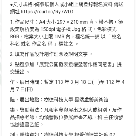
●尺寸規格>請參展個人或小組上網登錄報名資料 傳送
網址 https://reurl.cc/Ry7WLG
1. 作品尺寸：A4 大小 297 × 210 mm 直、橫不拘，須
設定解析度為 150dpi 電子檔 Jpg 格 式，色彩模式
RGB，檔案大小上限 1MB 內，檔名統一請 以「 校名
科名 姓名 作品名 稱 」標註之 。
2. 填寫作品設計創作理念及說明文字 。
3. 點選參加「展覽公開發表授權暨著作權同意書」提
交送出 。
伍、展出時間：暫定 113 年 3 月 18 日(一)至 112 年 4
月 7 日(日)
陸、展出地點：樹德科技大學 雲端虛擬美術館
柒、獎勵辦法：凡報名參與展出之個人或組別，及作
品指導老師，均頒發數位參展證書乙紙，科 主任頒發
協辦證書乙紙。
捌、聯絡資訊：樹德科技大學 視覺傳達設計系 07