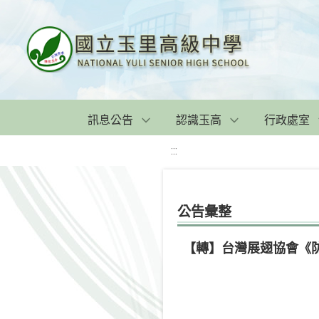
訊息公告
認識玉高
行政處室
:::
公告彙整
【轉】台灣展翅協會《