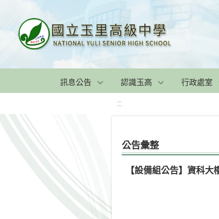
訊息公告
認識玉高
行政處室
:::
公告彙整
【設備組公告】資科大樓1