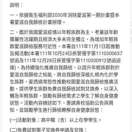
說明：
一、依據衛生福利部2030年消除愛滋第一期計畫暨本
署愛滋自我篩檢計畫辦理。
二、鑑於我國愛滋疫情以年輕族群為主，考量該年齡
層屬性活躍期且經濟大多未完全獨立，為增加年輕族
群愛滋篩檢服務可近性，本署自111年11月1日起推動
旨揭活動(本署111年10月24日疾管慢字第1110300657
號函及111年12月28日疾管慢字第1110300912號函諒
達)，為持續強化推廣自我篩檢，以提升年輕族群對於
愛滋自我篩檢之知能，將自我篩檢深植扎根內化於學
生族群，爰透過常態性推動校園愛滋自我篩檢推廣活
動，提供學生族群免費自我篩檢試劑兌換券，以深入
觸及年輕族群，鼓勵有篩檢需求之學生了解自身健康
狀態。活動內容摘述如下，惠請貴校協助公告與周
知，並鼓勵學生進行篩檢瞭解自身健康狀態：
(一)活動對象：高中職（含）以上在學學生。
(二)免費試劑電子兌換券申請及兌換：