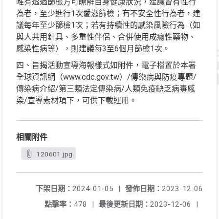
唯有透過篩檢方可瞭解自身健康狀況，建議曾有性行
為者，至少進行1次愛滋篩檢；有不安全性行為者，建
議每年至少篩檢1次；若有持續性的感染風險行為（如
與人共用針具、多重性伴侶、合併使用成癮性藥物、
感染性病等），則建議每3至6個月篩檢1次。
四、旨揭活動宣導海報樣式如附件，電子檔置於本署
全球資訊網（www.cdc.gov.tw）/傳染病與防疫專題/
傳染病介紹/第三類法定傳染病/人類免疫缺乏病毒感
染/宣導素材項下，可供下載運用。
相關附件
120601.jpg
下架日期：
2024-01-05
|
發佈日期：
2023-12-06
點擊率：
478
|
最後更新日期：
2023-12-06
|