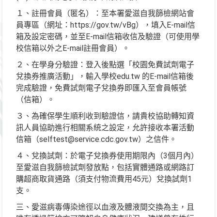
１、註冊會員（匿名）：至本署愛滋自我篩檢網站會
員專區（網址：https://gov.tw/vBg），填入E-mail信
箱及設定密碼，並至E-mail信箱收信及驗證（可使用學
校信箱以外之E-mail註冊會員）。
２、在學身分驗證：登入後點選「校園免費試劑電子
兌換券推廣活動」，輸入學校edu.tw 的E-mail信箱後
完成驗證，免費試劑電子兌換券即匯入至會員帳號
（信箱）。
３、為確保學生順利收到驗證信，請貴校協助轉知資
訊人員協助進行相關系統之設定，允許接收本署活動
信箱（selftest@service.cdc.gov.tw）之信件。
４、兌換試劑：於電子兌換券使用期限內（3個月內）
至愛滋自我篩檢試劑發放點，包括實體通路或網路訂
購超商取貨通路（須支付物流費用45元）兌換試劑1
支。
三、愛滋病毒傳染途徑以血液及體液間交換為主，且