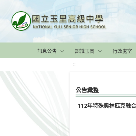
訊息公告
認識玉高
行政處室
:::
公告彙整
112年特殊奧林匹克融