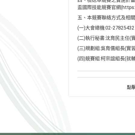
四、檢送本競賽之實施計
盃國際技能競賽官網(https:
五、本競賽聯絡方式及相關
(一)大會總機:02-2782543
(二)執行秘書:沈育民主任(實
(三)規劃組:吳育儒組長(實習組
(四)競賽組:柯宗誼組長(就輔
點