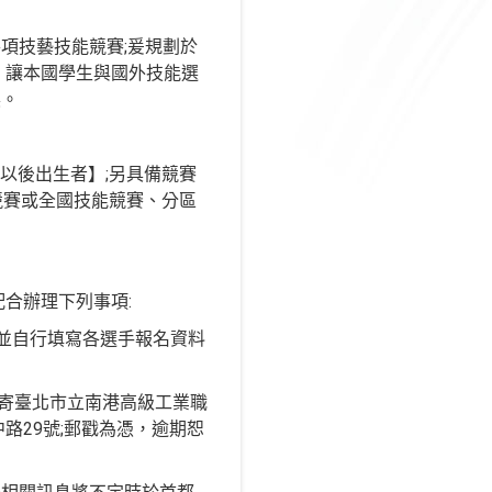
項技藝技能競賽;爰規劃於
，讓本國學生與國外技能選
展。
)以後出生者】;另具備競賽
競賽或全國技能競賽、分區
合辦理下列事項:
附件)並自行填寫各選手報名資料
號郵寄臺北市立南港高級工業職
中路29號;郵戳為憑，逾期恕