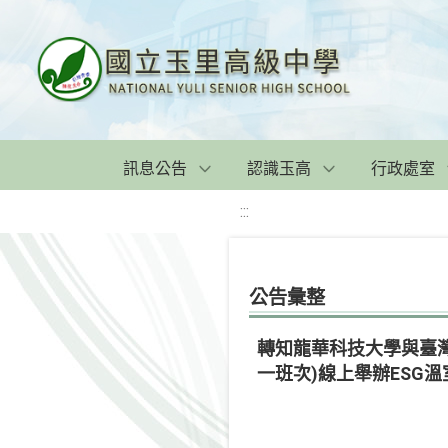
訊息公告
認識玉高
行政處室
:::
公告彙整
轉知龍華科技大學與臺灣數
一班次)線上舉辦ESG