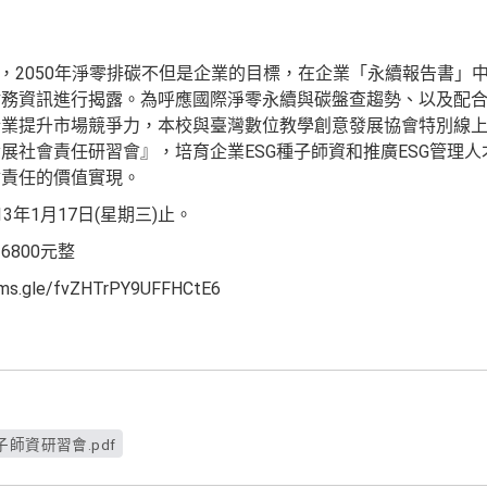
勢，2050年淨零排碳不但是企業的目標，在企業「永續報告書」
務資訊進行揭露。為呼應國際淨零永續與碳盤查趨勢、以及配合政
業提升市場競爭力，本校與臺灣數位教學創意發展協會特別線上
展社會責任研習會』，培育企業ESG種子師資和推廣ESG管理
會責任的價值實現。
年1月17日(星期三)止。
800元整
.gle/fvZHTrPY9UFFHCtE6
。
g種子師資研習會.pdf