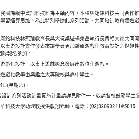
在我國課綱中資訊科技科為主軸內容，本校與翊銘科技共同合作
願學習運算思維。為此特別舉辦此系列活動，共同培訓教育類遊
請翊銘科技林冠臻教育長與大玩桌遊楊東岳執行長帶領大家共同
以桌遊設計實作發表來讓學員更加體驗遊戲化教育設計之悅趣性
迎組隊報名參加。
之遊戲化設計－以桌上遊戲概念發展出數位化遊戲。
維遊戲化教學由興趣之大專院校與高中學生。
4日(星期六)。
遊戲設計系列活動計畫實施計畫請詳見附件一，敬請各校鼓勵學生
大學助理教授洪敏翔老師，電話：(02)82093211#5815 ，聯