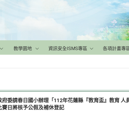
教學園地
資訊安全ISMS專區
各項計畫專
府委請春日國小辦理「112年花蓮縣『教育盃』教育 人
比賽日將核予公假及補休登記