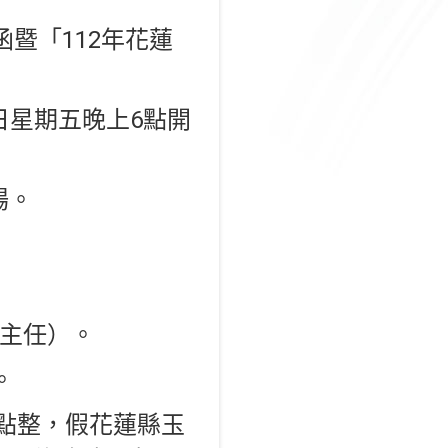
號函暨「112年花蓮
8日星期五晚上6點開
場。
。
高峯志主任）。
。
2點整，假花蓮縣玉