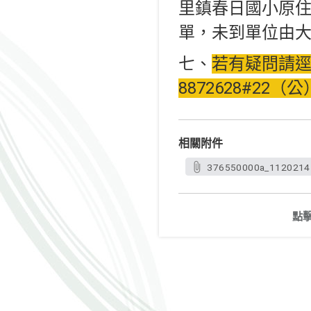
里鎮春日國小原
單，未到單位由
七、
若有疑問請逕洽
8872628#22（
相關附件
376550000a_11202141
點