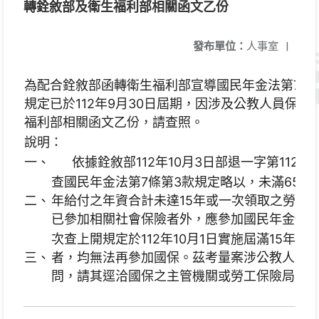
轉銓敘部及衛生福利部相關函文乙份
發布單位：
人事室
|
為配合銓敘部函轉衛生福利部宣導國民年金法第7條
規定已於112年9月30日屆期，因涉及公教人員保
福利部相關函文乙份，請查照。
說明：
一、
依據銓敘部112年10月3日部退一字第11256
查國民年金法第7條第3款規定略以，未滿65
二、
年給付之年資合計未達15年或一次領取之勞工
已參加相關社會保險者外，應參加國民年金保險
次查上開規定於112年10月1日實施屆滿15年
三、
者，均無法再參加國保。茲考量案涉公教人員
問，請其逕洽國保之主管機關或勞工保險局瞭