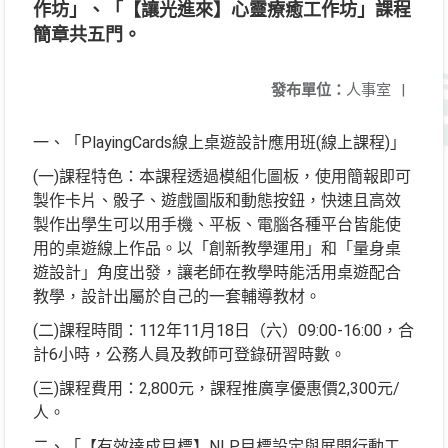
作坊」、「【讓光進來】心靈療癒工作坊」課程
簡章共五門。
發布單位：
人事室
|
一、「PlayingCards線上桌遊設計應用班(線上課程)」
(一)課程特色：本課程透過模組化圖板，使用簡報即可
製作卡片、骰子、遊戲圖版和動態按鈕，快速且高效
製作出學生可以用手機、平板、電腦各種平台皆能使
用的桌遊線上作品。以「創新教學運用」和「量身桌
遊設計」角度出發，讓老師在教學時能活用桌遊配合
教學，設計出屬於自己的一套輔導教材。
(二)課程時間：112年11月18日（六）09:00-16:00，合
計6小時，公務人員及教師可登錄研習時數。
(三)課程費用：2,800元，課程推廣享優惠價2,300元/
人。
二、「【有效達成目標】NLP目標設定與展開行動工