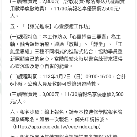
(三)課程費用：2,800元（含教材費-報名即送八樣超實
用數學魔數教具），11/30前報名享優惠價2,500元/
人。
五、「【讓光進來】心靈療癒工作坊」
(一)課程特色：本工作坊以「心靈抒寫三要素」為主
軸，融合頌缽治療，透過「放鬆」、「靜坐」、「正
能量思維」三種不同模式的進階式結合，協助學員重
新照顧自己的身心。當階段結束時以書寫練習來獲得
心靈沉澱及靜心自省的能量。
(二)課程時間：113年1月7日（日）09:00-16:00，合計
6小時，公務人員及教師可登錄研習時數。
(三)課程費用：3,000元，11/30前報名享優惠價2,500
元/人。
六、報名步驟：線上報名，請至本校進修學院報名管
理系統報名。如第一次報名， 請先申請帳號。
（https://aps.ncue.edu.tw/cee/index.php）