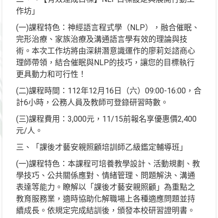
作坊」
(一)課程特色：神經語言程式學（NLP），融合催眠、
完形治療、家族治療及溝通語言學有效的理論與技
術。本次工作坊將由深耕潛意識運作的廖莉彣諮商心
理師帶領，結合催眠與NLP的技巧，讓您的目標執行
更具動力和可行性！
(二)課程時間：112年12月16日（六）09:00-16:00，合
計6小時，公務人員及教師可登錄研習時數。
(三)課程費用：3,000元，11/15前報名享優惠價2,400
元/人。
三、「課後才藝安親照顧培訓師乙級鑑定輔導班」
(一)課程特色：本課程可培養教學設計、活動規劃、教
學技巧、公共關係應對、情緒管理、問題解決、溝通
表達等能力。瞭解以「課後才藝安親照顧」為重點之
教育服務業，適時協助化解職場上各種適應問題並持
續成長。依規定完成結訓後，頒發本校研習證明書。