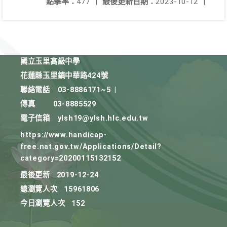
點擊率：
477
|
最後更新日期：
2023-10-12
|
國立玉里高級中學
花蓮縣玉里鎮中華路424號
聯絡電話
03-8886171~5
|
傳真
03-8885529
電子信箱
ylsh19@ylsh.hlc.edu.tw
https://www.handicap-
free.nat.gov.tw/Applications/Detail?
category=20200115132152
最後更新
2019-12-24
總瀏覽人次
15961806
今日瀏覽人次
152