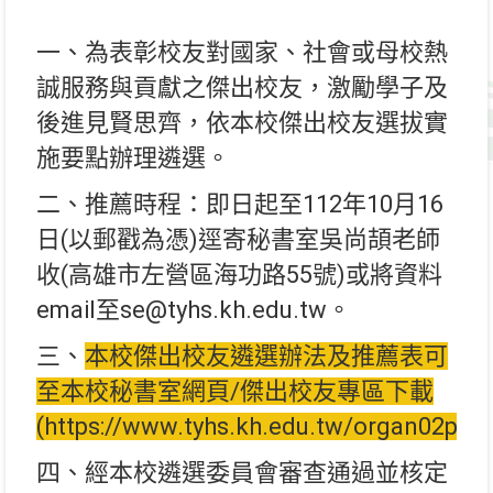
一、為表彰校友對國家、社會或母校熱
誠服務與貢獻之傑出校友，激勵學子及
後進見賢思齊，依本校傑出校友選拔實
施要點辦理遴選。
二、推薦時程：即日起至112年10月16
日(以郵戳為憑)逕寄秘書室吳尚頡老師
收(高雄市左營區海功路55號)或將資料
email至se@tyhs.kh.edu.tw。
三、
本校傑出校友遴選辦法及推薦表可
至本校秘書室網頁/傑出校友專區下載
(https://www.tyhs.kh.edu.tw/organ02pa
四、經本校遴選委員會審查通過並核定