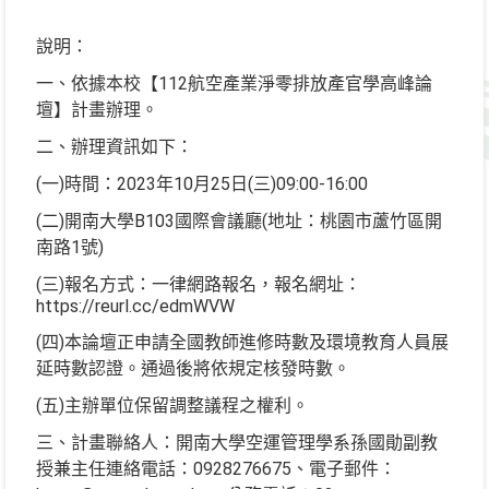
說明：
一、依據本校【112航空產業淨零排放產官學高峰論
壇】計畫辦理。
二、辦理資訊如下：
(一)時間：2023年10月25日(三)09:00-16:00
(二)開南大學B103國際會議廳(地址：桃園市蘆竹區開
南路1號)
(三)報名方式：一律網路報名，報名網址：
https://reurl.cc/edmWVW
(四)本論壇正申請全國教師進修時數及環境教育人員展
延時數認證。通過後將依規定核發時數。
(五)主辦單位保留調整議程之權利。
三、計畫聯絡人：開南大學空運管理學系孫國勛副教
授兼主任連絡電話：0928276675、電子郵件：