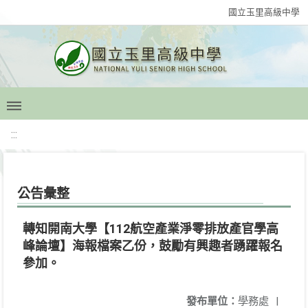
國立玉里高級中學
:::
公告彙整
轉知開南大學【112航空產業淨零排放產官學高
峰論壇】海報檔案乙份，鼓勵有興趣者踴躍報名
參加。
發布單位：
學務處
|