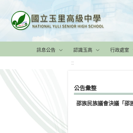
訊息公告
認識玉高
行政處室
:::
公告彙整
邵族民族議會決議「邵族