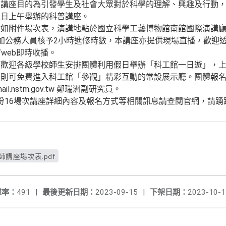
」講座目的為引發學生及社會大眾對於科學的理解、興趣及行動
週日上午舉辦的科普講座。
間如附件場次表，演講地點於國立科學工藝博物館南館國際演講
加公務人員核予2小時進修時數，本講座亦提供現場直播，歡迎
g.tw/web即時收播。
亦歡迎各級學校師生安排團體利用假日舉辦「科工館一日遊」，
則可免費進入科工館「參觀」精彩互動的常設展示廳。團體報名請洽專
mail.nstm.gov.tw 鄭瑞洲副研究員。
5月份16場次講座詳細內容及報名方式等相關訊息請查閱官網，請
講座場次表.pdf
擊率：
491
|
最後更新日期：
2023-09-15
|
下架日期：
2023-10-1