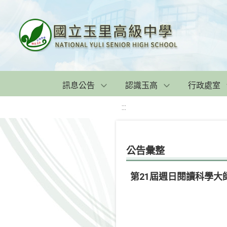
訊息公告
認識玉高
行政處室
:::
公告彙整
第21屆週日閱讀科學大