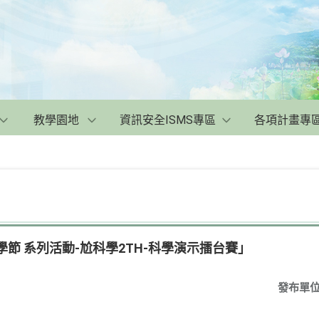
教學園地
資訊安全ISMS專區
各項計畫專
學節 系列活動-尬科學2TH-科學演示擂台賽」
發布單