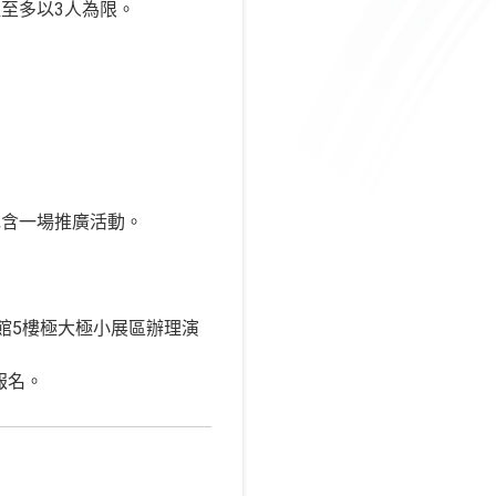
至多以3人為限。
包含一場推廣活動。
育館5樓極大極小展區辦理演
躍報名。