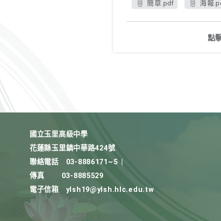
簡章.pdf
海報.p
點
國立玉里高級中學
花蓮縣玉里鎮中華路424號
聯絡電話
03-8886171~5
|
傳真
03-8885529
電子信箱
ylsh19@ylsh.hlc.edu.tw