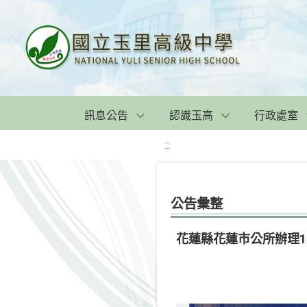
訊息公告
認識玉高
行政處室
:::
公告彙整
花蓮縣花蓮市公所辦理112