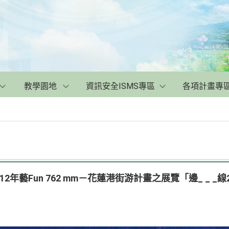
教學園地
資訊安全ISMS專區
各項計畫專
年藝Fun 762 mm－花蓮港街游計畫之展覽「邊_ _ _線2