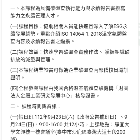
一、本課程為具備碳盤查執行能力與永續報告書撰寫
能力之永續管理人才。
(一)課程目標：協助相關人員能快速且深入了解ESG永
續發展趨勢，重點介紹ISO 14064-1: 2018溫室氣體盤
查內容及永續報告書之編撰。
(二)課程效益：快速學習碳盤查實務作法、 掌握組織碳
排放的減量與管理。
(三)本課程結業證書可做為企業碳盤查內部稽核員職訓
證明。
(四)全程參與課程由我國合格溫室氣體查驗機構「財團
法人金屬工業研究發展中心」核發證書。
二、 課程時間與資訊：
(一)假日班:112年9月23日(六)【政府公告補班日】、9
月24日(日)，9:00-16:00 共12小時，上課地點：靜宜大
學文興樓一樓會議室(臺中市沙鹿區臺灣大道七段200
號)