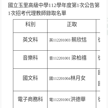
國立玉里高級中學112學年度第1次公告第
1次招考
代理教師錄取名單
科別
正取
英文科
蔡欣恬
從缺
英
112201003
音樂科
梁柏禧
從缺
音
112201001
國
1
國文科
林月女
國
112201004
國
1
電子商務科
洪德華
從缺
電
112201001