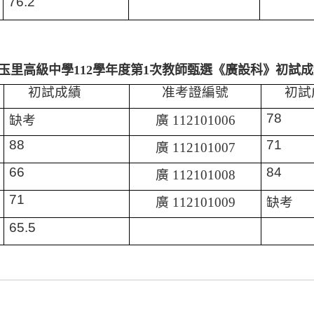
76.2
玉里高級中學
學年度第
次教師甄選《廣設科》初試成
112
1
初試成績
准考證編號
初試
缺考
廣
78
112101006
88
71
廣
112101007
66
84
廣
112101008
71
廣
缺考
112101009
65.5