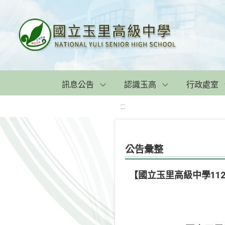
訊息公告
認識玉高
行政處室
:::
公告彙整
【國立玉里高級中學11