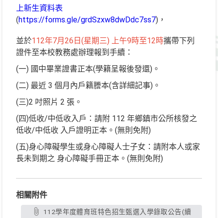
上新生資料表
(
https://forms.gle/grdSzxw8dwDdc7ss7
)，
並於
112年7月26日(星期三) 上午9時至12時
攜帶下列
證件至本校教務處辦理報到手續：
(一) 國中畢業證書正本(學籍呈報後發還)。
(二) 最近 3 個月內戶籍謄本(含詳細記事)。
(三)2 吋照片 2 張。
(四)低收/中低收入戶：請附 112 年鄉鎮市公所核發之
低收/中低收 入戶證明正本。(無則免附)
(五)身心障礙學生或身心障礙人士子女：請附本人或家
長未到期之 身心障礙手冊正本。(無則免附)
相關附件
112學年度體育班特色招生甄選入學錄取公告(續