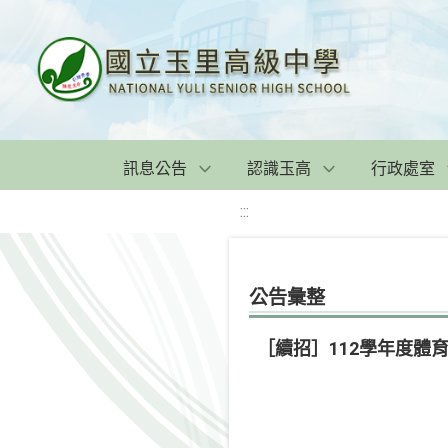
訊息公告
認識玉高
行政處室
:::
公告彙整
［續招］112學年度體