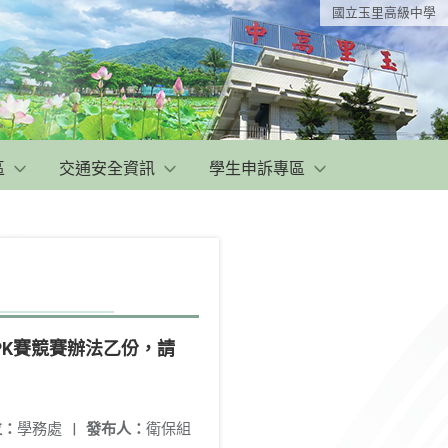
國立玉里高級中學
區
交通安全資訊
學生申訴專區
K賽競賽辦法乙份，請
位：
學務處
|
發布人：
衛保組