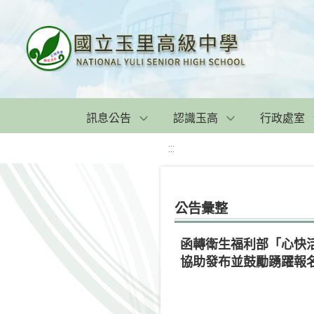
訊息公告
認識玉高
行政處室
:::
公告彙整
函轉衛生福利部「心快
協助發布並鼓勵踴躍報