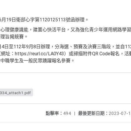
月19日衛部心字第1120125113號函辦理。
民心理健康識能，建置心快活平台，又為強化青少年運用網路學
辦理旨揭競賽。
月4日至112年9月8日辦理，分海選、預賽及決賽三階段，並自112
：https://reurl.cc/LA0Y43）或掃描附件QR Code
高中職學生及一般民眾踴躍報名參賽。
34_attach1.pdf
點擊率：
494
|
最後更新日期：
2023-07-1