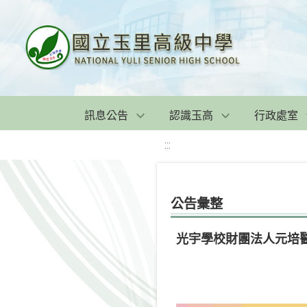
訊息公告
認識玉高
行政處室
:::
公告彙整
光宇學校財團法人元培醫