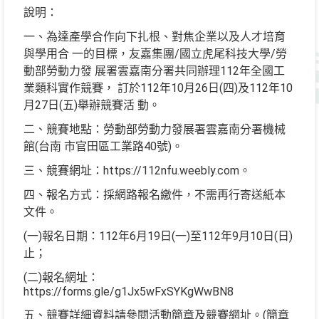
說明：
一、為達產學合作向下扎根、對焦企業以及人才培育
與學用合 一的目標，友嘉集團/國立虎尾科技大學/勞
動部勞動力發 展署雲嘉南分署共同辦理112年全國工
業類科實作競賽， 訂於112年10月26日(四)及112年10
月27日(五)舉辦競賽活 動。
二、競賽地點：勞動部勞動力發展署雲嘉南分署機械
館(台南 市官田區工業路40號)。
三、競賽網址：https://112nfu.weebly.com。
四、報名方式：採網路報名繳件，不需再行寄送紙本
文件。
(一)報名日期：112年6月19日(一)至112年9月10日(日)
止；
(二)報名網址：
https://forms.gle/g1Jx5wFxSYKgWwBN8
五、競賽詳細資料請參閱活動簡章及競賽網址。(簡章