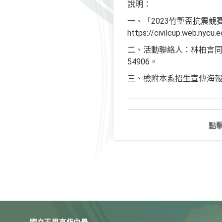
說明：
一、「2023竹塹盃抗震競
https://civilcup.web.nycu
二、活動聯絡人：林柏言同學，
54906。
三、檢附本系招生宣傳海
點