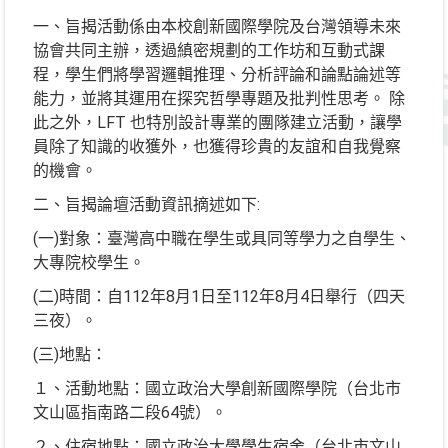
一、旨揭活動係由本校創新國際學院及台灣領導未來
協會共同主辦，透過縝密規劃的工作坊和互動式課
程，學生們將學習邏輯推理、分析評論和論點論述等
能力，並將其運用在探究哲學專題及批判性思考。 除
此之外，LFT 也特別設計專業的團隊建立活動，讓學
員除了知識的收獲外，也獲得珍貴的友誼和自我覺察
的機會。
二、旨揭論壇活動資訊摘述如下:
(一)對象：臺灣高中職在學生或具同等學力之自學生、
大專院校學生。
(二)時間：自112年8月1日至112年8月4日舉行（四天
三夜）。
(三)地點：
１、活動地點：國立政治大學創新國際學院（台北市
文山區指南路二段64號）。
２、住宿地點：國立政治大學學生宿舍（台北市文山