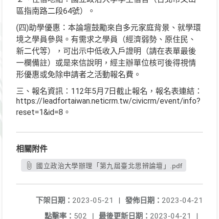
區指南路二段64號）。
(四)助學優惠：本論壇鼓勵來自多元家庭背景、就學環
境之學員參與。有需求之學員（經濟弱勢、原住民、
新二代等），可出示中低收入戶證明（請在表單最後
一欄備註）或是來信說明，經主辦單位核可後得視情
形優惠或免除申請者之活動報名費。
三、報名資訊：112年5月7日截止報名，報名表連結：
https://leadfortaiwan.neticrm.tw/civicrm/event/info?
reset=1&id=8。
相關附件
國立政治大學辦理「第九屆臺北思辨論壇」.pdf
下架日期：
2023-05-21
|
發佈日期：
2023-04-21
點擊率：
502
|
最後更新日期：
2023-04-21
|