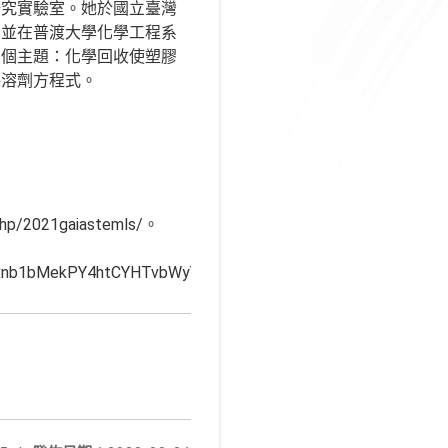
研究實驗室。她於國立臺灣
，並在普渡大學化學工程系
四個主題：化學回收使塑膠
保溶劑方程式。
/2021gaiastemls/。
ei5yHxnb1bMekPY4htCYHTvbWyYM5PVqtDRmnwEEQ8dmuUG98XJ