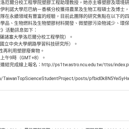
學洛厄爾分校工程學院塑膠工程助理教授，她亦主導塑膠及環境
於伊利諾大學厄巴納－香檳分校獲得農業及生物工程碩士及博士
團隊在永續領域有豐富的經驗，目前此團隊的研究焦點在以下的
化學品、生物燃料及生物塑膠材料開發、微塑膠污染物減少、環
2》活動訊息如下：
（麻薩諸塞大學洛厄爾分校工程學院）。
授（國立中央大學網路學習科技研究所）。
造性再利用塑膠廢棄物。
，上午9時（GMT+8）。
名：http://ps1tw.astro.ncu.edu.tw/ttss/index.php
com/TaiwanTopScienceStudentProject/posts/pfbid0k8N5Y