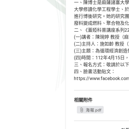
一、陳博士是麻薩諸塞大
大學修讀化學工程學士、
進行博後研究。她的研究
廢料變成燃料、聚合物及
二、《蓋婭科普講座系列2
(一)講者：陳琬婷 教授
(二)主持人：施如齡 教
(三)主題：為循環經濟創
(四)時間：112年4月15日
三、報名方式：敬請於以下連結完成線上報
四、臉書活動貼文：
https://www.facebook.
相關附件
海報.pdf