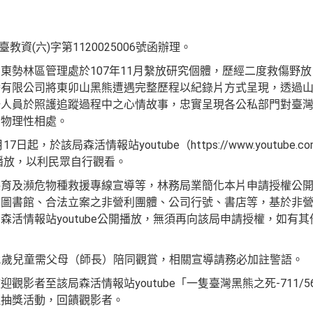
教資(六)字第1120025006號函辦理。
東勢林區管理處於107年11月繫放研究個體，歷經二度救傷野放，
播有限公司將東卯山黑熊遭遇完整歷程以紀錄片方式呈現，透過
場人員於照護追蹤過程中之心情故事，忠實呈現各公私部門對臺
動物理性相處。
起，於該局森活情報站youtube（https://www.youtube.com
s）公開播放，以利民眾自行觀看。
保育及瀕危物種救援專線宣導等，林務局業簡化本片申請授權公
、圖書館、合法立案之非營利團體、公司行號、書店等，基於非
森活情報站youtube公開播放，無須再向該局申請授權，如有
12歲兒童需父母（師長）陪同觀賞，相關宣導請務必加註警語。
觀影者至該局森活情報站youtube「一隻臺灣黑熊之死-711/
理抽獎活動，回饋觀影者。