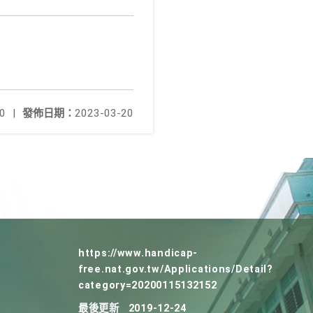
0
|
發佈日期：
2023-03-20
https://www.handicap-
free.nat.gov.tw/Applications/Detail?
category=20200115132152
最後更新
2019-12-24