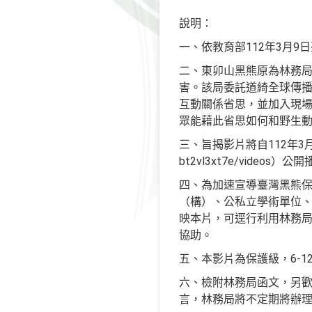
說明：
一、依教育部112年3月9日臺
二、東卯山黑熊原為林務局
害。該局委託道綺全球傳
互動關係省思，並加入現
眾能藉此省思如何和野生
三、旨揭影片將自112年3月17日
bt2vl3xt7e/video
四、為加速宣導臺灣黑熊
（構）、公私立學術單位
映本片，可逕行利用林務局
協助。
五、本影片為保護級，6-
六、檢附林務局函文，另歡迎
言，林務局將不定期將辦