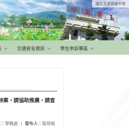
國立玉里高級中學
區
交通安全資訊
學生申訴專區
播映案，請協助推廣，請查
位：
學務處
|
發布人：
衛保組