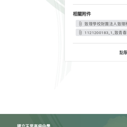
相關附件
致理學校財團法人致理科
1121200183_1_致
點
國立玉里高級中學