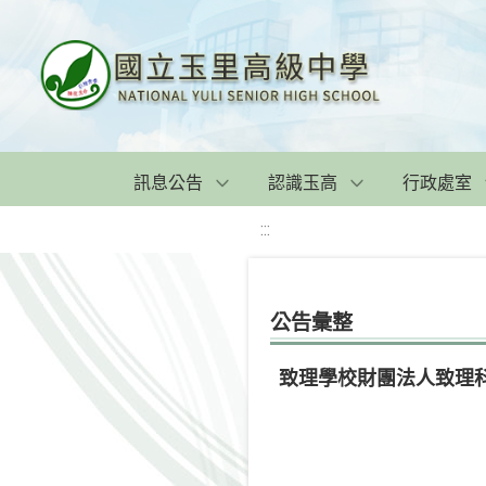
訊息公告
認識玉高
行政處室
:::
公告彙整
致理學校財團法人致理科