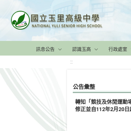
訊息公告
認識玉高
行政處室
:::
公告彙整
轉知「競技及休閒運動場
修正並自112年2月20