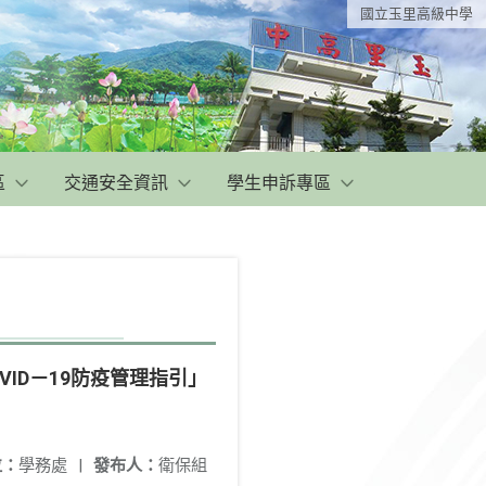
國立玉里高級中學
區
交通安全資訊
學生申訴專區
ID－19防疫管理指引」
位：
學務處
|
發布人：
衛保組