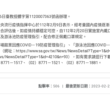
6日臺教授體字第1120007363號函辦理。
央流行疫情指揮中心於112年2月9日表示，經考量國內疫情逐
合評估後，如疫情持續穩定可控，自112年2月20日實施室內
業及游泳池防疫管理指引，配合修正佩戴口罩規定。
館業因應COVID－19防疫管理指引」、「游泳池因應COVID
ps://www.sa.gov.tw/News/NewsDetail?Type=1&id
.tw/News/NewsDetail?Type=1&id=4210&n=93），如有
1－1517、（02）8771－1521、（02）8771－1881。
點擊率：
506
|
最後更新日期：
2023-02-2