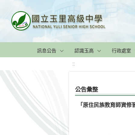
訊息公告
認識玉高
行政處室
:::
公告彙整
「原住民族教育師資修習