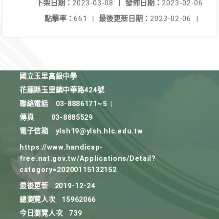
下架日期：
2023-03-08
|
發佈日期：
2023-02-06
點擊率：
661
|
最後更新日期：
2023-02-06
|
國立玉里高級中學
花蓮縣玉里鎮中華路424號
聯絡電話
03-8886171~5
|
傳真
03-8885529
電子信箱
ylsh19@ylsh.hlc.edu.tw
https://www.handicap-
free.nat.gov.tw/Applications/Detail?
category=20200115132152
最後更新
2019-12-24
總瀏覽人次
15962066
今日瀏覽人次
739