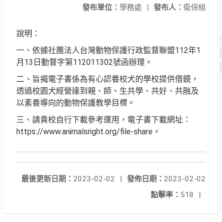
發布單位：
學務處
|
發布人：
衛保組
說明：
一、依據社團法人台灣動物保護行政監督聯盟112年1
月13日動督字第112011302號函辦理。
二、旨揭電子書係為有心認養校犬的學校提供借鏡，
透過校園犬經營達到親、師、生共學、共好、共融及
以素養導向的動物保護教學目標。
三、請貴校自行下載參考運用，電子書下載網址：
https://www.animalsright.org/file-share。
最後更新日期：
2023-02-02
|
發佈日期：
2023-02-02
點擊率：
518
|